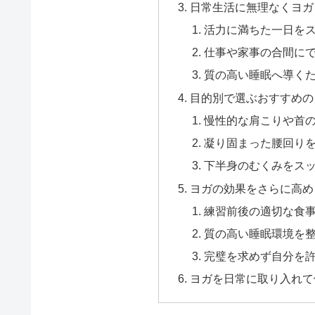
日常生活に無理なくヨガ
活力に満ちた一日を
仕事や家事の合間に
質の高い睡眠へ導く
目的別で選ぶおすすめの
慢性的な肩こりや首
凝り固まった腰回り
下半身のむくみをス
ヨガの効果をさらに高め
練習前後の適切な食
質の高い睡眠環境を
完璧を求めず自分を
ヨガを日常に取り入れて