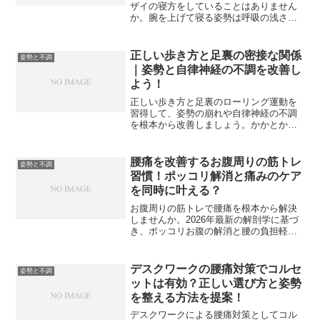
ザイの寝方をしていることはありません
か。腕を上げて寝る姿勢は呼吸の浅さや
筋肉の緊張が原因で起こる危険なサイン
です。本記事ではバンザイ寝がもたらす
体への悪影響と根本的な解決策を詳しく
正しい歩き方と足裏の密接な関係
姿勢と不調
解説します。ヨガや呼吸法を取り入れて
｜姿勢と自律神経の不調を改善し
質の高い睡眠を取り戻しましょう。
よう！
正しい歩き方と足裏のローリング運動を
習得して、姿勢の崩れや自律神経の不調
を根本から改善しましょう。かかとから
の着地や3つのアーチを活かした重心移動
のコツ、室内でできる簡単エクササイ
ズ、靴選びのポイントまで、一生歩ける
腰痛を改善するお腹周りの筋トレ
姿勢と不調
健康的な体作りに役立つ情報をプロの視
習慣！ポッコリ解消と痛みのケア
点で徹底解説します。
を同時に叶える？
お腹周りの筋トレで腰痛を根本から解決
しませんか。2026年最新の解剖学に基づ
き、ポッコリお腹の解消と腰の負担軽減
を両立する具体的なメソッドを解説しま
す。インナーマッスルを鍛えて反り腰や
姿勢の乱れを整えることで、痛みの出な
デスクワークの腰痛対策でコルセ
姿勢と不調
い体作りを目指す方法を網羅しました。
ットは有効？正しい選び方と姿勢
今日から実践できるステップを紹介しま
を整える方法を提案！
す。
デスクワークによる腰痛対策としてコル