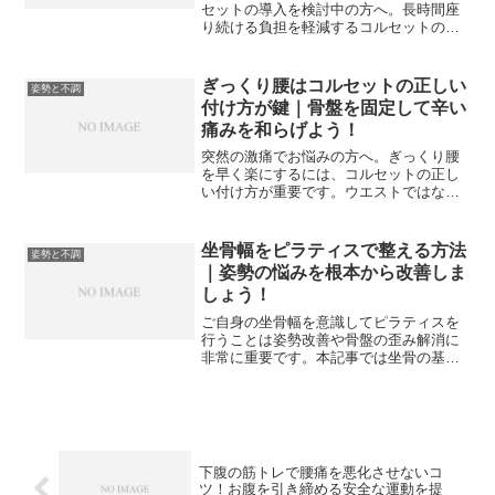
セットの導入を検討中の方へ。長時間座
り続ける負担を軽減するコルセットの選
び方や、正しい装着方法、さらには根本
解決に欠かせない姿勢ケアとヨガの知見
を解説します。2026年最新の情報を踏ま
ぎっくり腰はコルセットの正しい
姿勢と不調
え、腰への負担を最小限に抑えて仕事効
付け方が鍵｜骨盤を固定して辛い
率を高める秘訣を公開！
痛みを和らげよう！
突然の激痛でお悩みの方へ。ぎっくり腰
を早く楽にするには、コルセットの正し
い付け方が重要です。ウエストではなく
骨盤に巻く位置のコツや、寝る時は外す
などの注意点を専門的な視点から詳しく
解説します。姿勢ケアや呼吸法を取り入
坐骨幅をピラティスで整える方法
姿勢と不調
れながら、辛い痛みを乗り越えて根本的
｜姿勢の悩みを根本から改善しま
な改善を目指しましょう。
しょう！
ご自身の坐骨幅を意識してピラティスを
行うことは姿勢改善や骨盤の歪み解消に
非常に重要です。本記事では坐骨の基本
構造からピラティスを通じた正しいアプ
ローチ方法までを詳しく解説します。日
常の不調を手放し理想のボディラインと
健康的な心身を手に入れるための具体的
なステップをぜひ学んで実践してみてく
ださい。
下腹の筋トレで腰痛を悪化させないコ
ツ！お腹を引き締める安全な運動を提