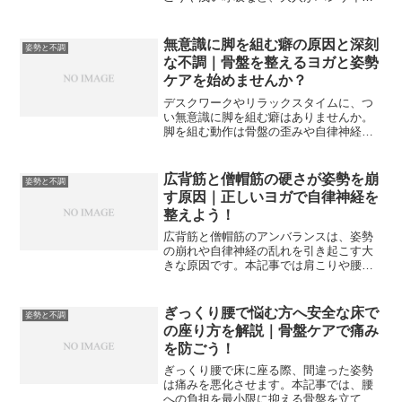
をしてしまう原因と、その具体的な治し
方を詳しく解説します。寝る前の簡単ス
トレッチや寝具の選び方など、今日から
無意識に脚を組む癖の原因と深刻
姿勢と不調
実践できる対策で首や肩の不調を和ら
な不調｜骨盤を整えるヨガと姿勢
げ、朝までぐっすり眠れる快適な睡眠環
ケアを始めませんか？
境を叶えましょう。
デスクワークやリラックスタイムに、つ
い無意識に脚を組む癖はありませんか。
脚を組む動作は骨盤の歪みや自律神経の
乱れを引き起こし、肩こりや腰痛といっ
た慢性的な不調の引き金になります。本
記事では脚を組む心理的・身体的な原因
広背筋と僧帽筋の硬さが姿勢を崩
姿勢と不調
から、ヨガや呼吸法を取り入れた根本的
す原因｜正しいヨガで自律神経を
な姿勢改善アプローチまでを論理的に解
整えよう！
説します。
広背筋と僧帽筋のアンバランスは、姿勢
の崩れや自律神経の乱れを引き起こす大
きな原因です。本記事では肩こりや腰痛
に悩む方に向けて、背中の大きな筋肉の
役割と正しいケア方法を徹底解説しま
す。毎日の隙間時間に取り組めるヨガや
ぎっくり腰で悩む方へ安全な床で
姿勢と不調
呼吸法を取り入れて心身の緊張を解きほ
の座り方を解説｜骨盤ケアで痛み
ぐし、快適な毎日を手に入れましょう。
を防ごう！
ぎっくり腰で床に座る際、間違った姿勢
は痛みを悪化させます。本記事では、腰
への負担を最小限に抑える骨盤を立てた