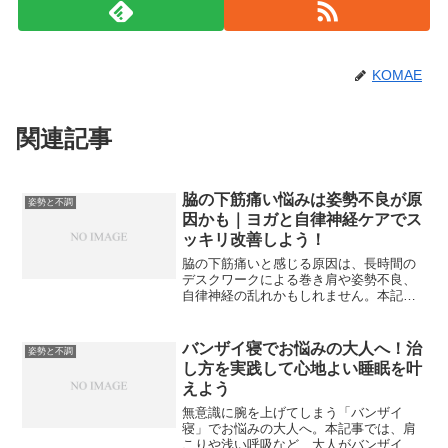
KOMAE
関連記事
脇の下筋痛い悩みは姿勢不良が原
姿勢と不調
因かも｜ヨガと自律神経ケアでス
ッキリ改善しよう！
脇の下筋痛いと感じる原因は、長時間の
デスクワークによる巻き肩や姿勢不良、
自律神経の乱れかもしれません。本記事
では、ヨガや呼吸法を取り入れた効果的
なストレッチから、根本的な姿勢ケアま
でを徹底解説します。ご自宅で簡単にで
バンザイ寝でお悩みの大人へ！治
姿勢と不調
きるケア方法を実践し、上半身の不調や
し方を実践して心地よい睡眠を叶
痛みを和らげましょう。
えよう
無意識に腕を上げてしまう「バンザイ
寝」でお悩みの大人へ。本記事では、肩
こりや浅い呼吸など、大人がバンザイ寝