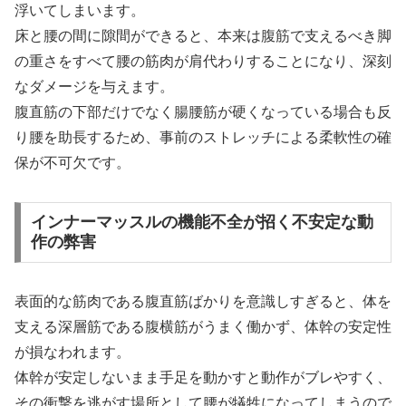
浮いてしまいます。
床と腰の間に隙間ができると、本来は腹筋で支えるべき脚
の重さをすべて腰の筋肉が肩代わりすることになり、深刻
なダメージを与えます。
腹直筋の下部だけでなく腸腰筋が硬くなっている場合も反
り腰を助長するため、事前のストレッチによる柔軟性の確
保が不可欠です。
インナーマッスルの機能不全が招く不安定な動
作の弊害
表面的な筋肉である腹直筋ばかりを意識しすぎると、体を
支える深層筋である腹横筋がうまく働かず、体幹の安定性
が損なわれます。
体幹が安定しないまま手足を動かすと動作がブレやすく、
その衝撃を逃がす場所として腰が犠牲になってしまうので