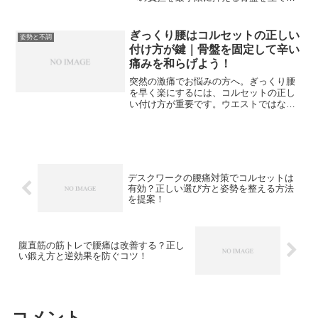
正しい座り方や、クッションを活用した
裏技を詳しく解説します。安全な立ち上
がり方やヨガの呼吸法を取り入れたケア
ぎっくり腰はコルセットの正しい
姿勢と不調
も紹介するため、つらい腰の痛みを和ら
付け方が鍵｜骨盤を固定して辛い
げたい方は必見です。
痛みを和らげよう！
突然の激痛でお悩みの方へ。ぎっくり腰
を早く楽にするには、コルセットの正し
い付け方が重要です。ウエストではなく
骨盤に巻く位置のコツや、寝る時は外す
などの注意点を専門的な視点から詳しく
解説します。姿勢ケアや呼吸法を取り入
れながら、辛い痛みを乗り越えて根本的
な改善を目指しましょう。
デスクワークの腰痛対策でコルセットは
有効？正しい選び方と姿勢を整える方法
を提案！
腹直筋の筋トレで腰痛は改善する？正し
い鍛え方と逆効果を防ぐコツ！
コメント